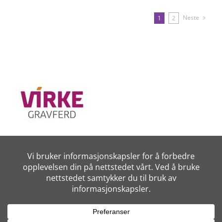
Neste
1
2
Vilkår for bruk
Sidene er utviklet for Himle begravelsesbyrå AS av
Digital Sør