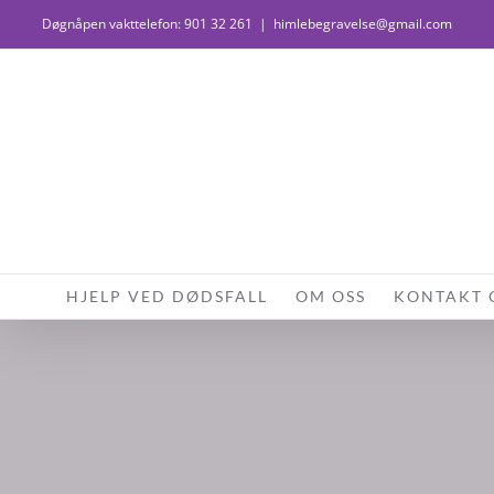
Skip
Døgnåpen vakttelefon:
901 32 261
|
himlebegravelse@gmail.com
to
content
HJELP VED DØDSFALL
OM OSS
KONTAKT 