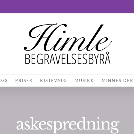
OSS
PRISER
KISTEVALG
MUSIKK
MINNESIDER
askespredning