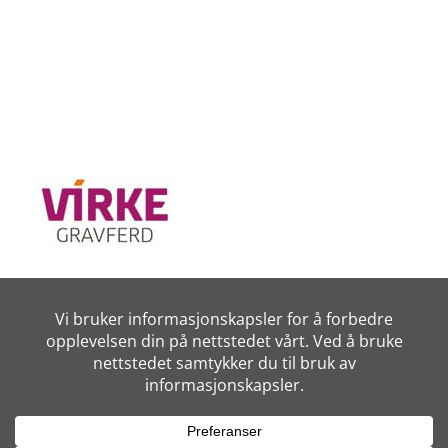
Vilkår for bruk
Sidene er utviklet for Himle begravelsesbyrå AS av
Digital Sør